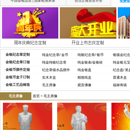
中国金银品质 | 国家检测承保
合法正规资质齐全
免费策
金银纪念章定制
纯金纪念章/ 金币
纯银纪念章/ 银币
银镶金纪
金银纪念章订做
纯金纯银纪念章
纯金银条/金银砖
纯金银元
金银币摆件定做
纪念章镶水晶摆件
纯金银盘
纪念盘/ 奖
金银币盒子订制
实木木盒
精致纸盒
普通木盒
金银工艺品铸造
毛主席像
观音佛像
福禄寿禧
毛主席像
首页
>
毛主席像