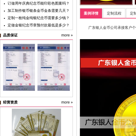
订做周年庆典纪念币能印彩色图案吗？
加工制作银币银条金币金条需要几天？
案例详情
定制流程
定
定制一枚纯金纯银纪念币需要多少钱？
定做金银纪念币章预付款最低是多少？
广东银人金币公司承接客户个
黄金纯金首饰新国标明年实施，“千足
品质保证
more »
金”标准取消
纪念银币制作与纪念金币定制：明确使
用目的很重要
纪念币盒子的九大类价格及档次
纯金银纪念章定制材料价格预算
经营资质
more »