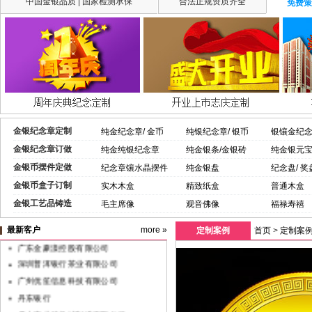
中国金银品质 | 国家检测承保
合法正规资质齐全
免费策
金银纪念章定制
纯金纪念章/ 金币
纯银纪念章/ 银币
银镶金纪
金银纪念章订做
纯金纯银纪念章
纯金银条/金银砖
纯金银元
中共XX省委组织部监制党徽
山西宏达钢铁集团
金银币摆件定做
纪念章镶水晶摆件
纯金银盘
纪念盘/ 奖
陕西省洋县中国最美油菜花海汉中旅游
金银币盒子订制
实木木盒
精致纸盒
普通木盒
文化节
中共汉中洋县人民政府、洋县文旅局
金银工艺品铸造
毛主席像
观音佛像
福禄寿禧
东呈（城市便捷）国际酒店集团
最新客户
more »
定制案例
首页
>
定制案
广东金豪漾控股有限公司
深圳普洱银行茶业有限公司
广州优笙信息科技有限公司
丹东银行
佛山市业精机械制造有限公司