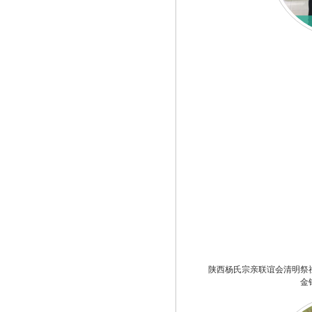
陕西杨氏宗亲联谊会清明祭
金