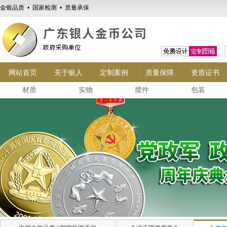
金银品质 • 国家检测 • 质量承保
网站首页
关于银人
定制案例
质量保障
资质证书
材质
实物
摆件
包装