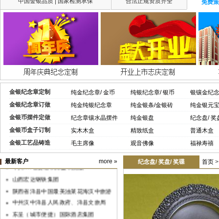
中国金银品质 | 国家检测承保
合法正规资质齐全
免费策
金银纪念章定制
纯金纪念章/ 金币
纯银纪念章/ 银币
银镶金纪
金银纪念章订做
纯金纯银纪念章
纯金银条/金银砖
纯金银元
金银币摆件定做
纪念章镶水晶摆件
纯金银盘
纪念盘/ 奖
金银币盒子订制
实木木盒
精致纸盒
普通木盒
金银工艺品铸造
毛主席像
观音佛像
福禄寿禧
中共XX省委组织部监制党徽
最新客户
more »
纪念盘/ 奖盘/ 奖碟
首页
山西宏达钢铁集团
陕西省洋县中国最美油菜花海汉中旅游
文化节
中共汉中洋县人民政府、洋县文旅局
东呈（城市便捷）国际酒店集团