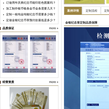
广州华夏职业学院
订做周年庆典纪念币能印彩色图案吗？
加工制作银币银条金币金条需要几天？
案例详情
定制流程
定
定制一枚纯金纯银纪念币需要多少钱？
定做金银纪念币章预付款最低是多少？
金银纪念章定制品质保障
黄金纯金首饰新国标明年实施，“千足
品质保证
more »
金”标准取消
纪念银币制作与纪念金币定制：明确使
用目的很重要
纪念币盒子的九大类价格及档次
纯金银纪念章定制材料价格预算
经营资质
more »