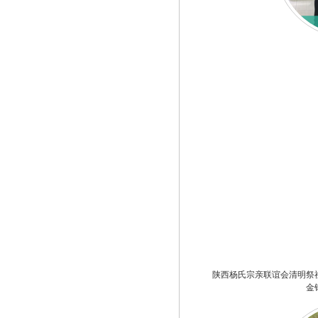
陕西杨氏宗亲联谊会清明祭
金