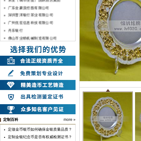
广东金豪漾控股有限公司
深圳普洱银行茶业有限公司
广州优笙信息科技有限公司
丹东银行
佛山市业精机械制造有限公司
兰州方大炭素新材料科技股份有限公司
上海暨轩生物医学科技有限公司
深圳宇宏集团
中国银行湛江分行
佛山市顺德农村商银行
中共汉滨区委
山东兆通科技有限公司
中共安康市委
中共汉滨区委组织部
山东长征教育科技有限公司
深圳市彬讯科技有限公司（土巴兔）
定制百科
more »
上海雪榕生物科技股份有限公司
定做金币银币如何确保金银质量品质？
广亚铝业集团
定制金银纪念币是否有权威检测证书？
广州市第七中学