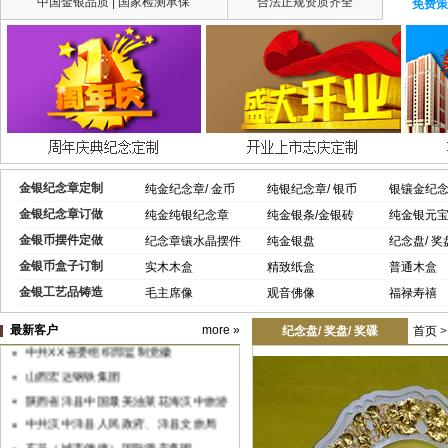
中国金银品质 | 国家检测承保
合法正规资质齐全
免费策
金银纪念章定制
纯金纪念章/ 金币
纯银纪念章/ 银币
银镶金纪
金银纪念章订做
纯金纯银纪念章
纯金银条/金银砖
纯金银元
金银币摆件定做
纪念章镶水晶摆件
纯金银盘
纪念盘/ 奖
金银币盒子订制
实木木盒
精致纸盒
普通木盒
金银工艺品铸造
毛主席像
观音佛像
福禄寿禧
最新客户
more »
纪念盘/ 奖盘/ 奖碟
首页
中共XX省委组织部监制党徽
山西宏达钢铁集团
陕西省洋县中国最美油菜花海汉中旅游
文化节
中共汉中洋县人民政府、洋县文旅局
东呈（城市便捷）国际酒店集团