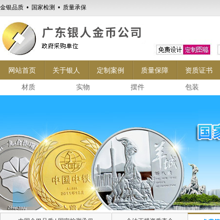
金银品质 • 国家检测 • 质量承保
网站首页
关于银人
定制案例
质量保障
资质证书
材质
实物
摆件
包装