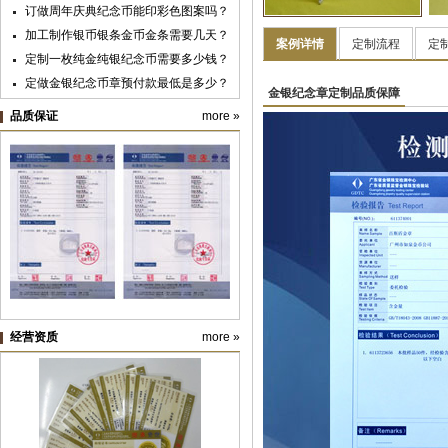
订做周年庆典纪念币能印彩色图案吗？
广州华夏职业学院
加工制作银币银条金币金条需要几天？
案例详情
定制流程
定
定制一枚纯金纯银纪念币需要多少钱？
定做金银纪念币章预付款最低是多少？
金银纪念章定制品质保障
黄金纯金首饰新国标明年实施，“千足
品质保证
more »
金”标准取消
纪念银币制作与纪念金币定制：明确使
用目的很重要
纪念币盒子的九大类价格及档次
纯金银纪念章定制材料价格预算
经营资质
more »