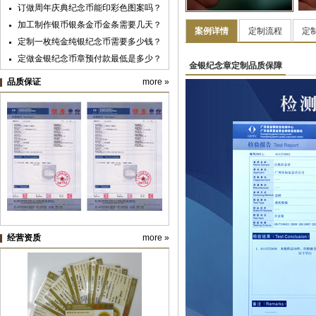
广州华夏职业学院
订做周年庆典纪念币能印彩色图案吗？
加工制作银币银条金币金条需要几天？
案例详情
定制流程
定
定制一枚纯金纯银纪念币需要多少钱？
定做金银纪念币章预付款最低是多少？
金银纪念章定制品质保障
黄金纯金首饰新国标明年实施，“千足
品质保证
more »
金”标准取消
纪念银币制作与纪念金币定制：明确使
用目的很重要
纪念币盒子的九大类价格及档次
纯金银纪念章定制材料价格预算
经营资质
more »