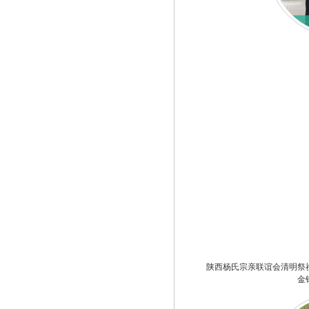
陕西杨氏宗亲联谊会清明祭
金