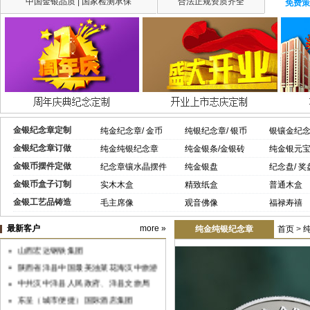
中国金银品质 | 国家检测承保
合法正规资质齐全
免费策
金银纪念章定制
纯金纪念章/ 金币
纯银纪念章/ 银币
银镶金纪
金银纪念章订做
纯金纯银纪念章
纯金银条/金银砖
纯金银元
金银币摆件定做
纪念章镶水晶摆件
纯金银盘
纪念盘/ 奖
金银币盒子订制
实木木盒
精致纸盒
普通木盒
金银工艺品铸造
毛主席像
观音佛像
福禄寿禧
中共XX省委组织部监制党徽
最新客户
more »
纯金纯银纪念章
首页
>
山西宏达钢铁集团
陕西省洋县中国最美油菜花海汉中旅游
文化节
中共汉中洋县人民政府、洋县文旅局
东呈（城市便捷）国际酒店集团
广东金豪漾控股有限公司