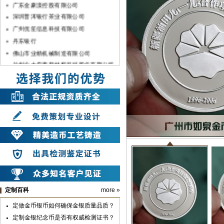
深圳普洱银行茶业有限公司
广州优笙信息科技有限公司
丹东银行
佛山市业精机械制造有限公司
兰州方大炭素新材料科技股份有限公司
上海暨轩生物医学科技有限公司
深圳宇宏集团
中国银行湛江分行
佛山市顺德农村商银行
中共汉滨区委
山东兆通科技有限公司
中共安康市委
中共汉滨区委组织部
山东长征教育科技有限公司
深圳市彬讯科技有限公司（土巴兔）
定制百科
more »
上海雪榕生物科技股份有限公司
广亚铝业集团
定做金币银币如何确保金银质量品质？
广州市第七中学
定制金银纪念币是否有权威检测证书？