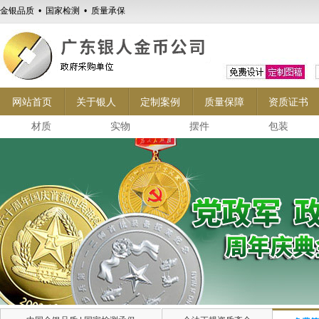
金银品质 • 国家检测 • 质量承保
网站首页
关于银人
定制案例
质量保障
资质证书
材质
实物
摆件
包装