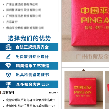
广东金豪漾控股有限公司
深圳普洱银行茶业有限公司
广州优笙信息科技有限公司
丹东银行
佛山市业精机械制造有限公司
兰州方大炭素新材料科技股份有限公司
上海暨轩生物医学科技有限公司
深圳宇宏集团
中国银行湛江分行
佛山市顺德农村商银行
中共汉滨区委
山东兆通科技有限公司
中共安康市委
中共汉滨区委组织部
山东长征教育科技有限公司
深圳市彬讯科技有限公司（土巴兔）
定制百科
more »
上海雪榕生物科技股份有限公司
定做金币银币如何确保金银质量品质？
广亚铝业集团
定制金银纪念币是否有权威检测证书？
广州市第七中学