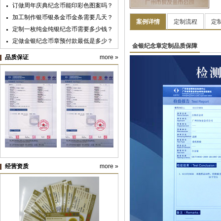
订做周年庆典纪念币能印彩色图案吗？
广州华夏职业学院
加工制作银币银条金币金条需要几天？
案例详情
定制流程
定
定制一枚纯金纯银纪念币需要多少钱？
定做金银纪念币章预付款最低是多少？
金银纪念章定制品质保障
黄金纯金首饰新国标明年实施，“千足
品质保证
more »
金”标准取消
纪念银币制作与纪念金币定制：明确使
用目的很重要
纪念币盒子的九大类价格及档次
纯金银纪念章定制材料价格预算
经营资质
more »