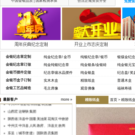
中国金银品质 | 国家检测承保
合法正规资质齐全
免费策
金银纪念章定制
纯金纪念章/ 金币
纯银纪念章/ 银币
银镶金纪
金银纪念章订做
纯金纯银纪念章
纯金银条/金银砖
纯金银元
金银币摆件定做
纪念章镶水晶摆件
纯金银盘
纪念盘/ 奖
金银币盒子订制
实木木盒
精致纸盒
普通木盒
金银工艺品铸造
毛主席像
观音佛像
福禄寿禧
最新客户
more »
精致纸盒
首页
>
精致纸
中共XX省委组织部监制党徽
山西宏达钢铁集团
陕西省洋县中国最美油菜花海汉中旅游
文化节
中共汉中洋县人民政府、洋县文旅局
东呈（城市便捷）国际酒店集团