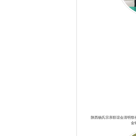
陕西杨氏宗亲联谊会清明祭
金