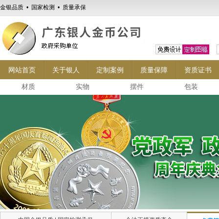
金银品质 • 国家检测 • 质量承保
网站首页
关于银人
定制案例
质量保障
资质证书
材质
实物
摆件
包装