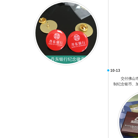
丹东银行纪念徽章
10-13
交付佛山
制纪念银币、