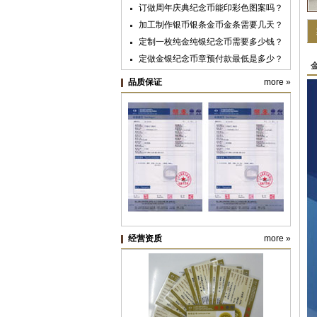
订做周年庆典纪念币能印彩色图案吗？
广州市第七中学
加工制作银币银条金币金条需要几天？
广州华夏职业学院
定制一枚纯金纯银纪念币需要多少钱？
定做金银纪念币章预付款最低是多少？
黄金纯金首饰新国标明年实施，“千足
品质保证
more »
金”标准取消
纪念银币制作与纪念金币定制：明确使
用目的很重要
纪念币盒子的九大类价格及档次
纯金银纪念章定制材料价格预算
经营资质
more »