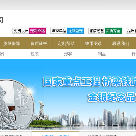
质量保障
资质证书
定制帮助
钱币图录
联系我们
摆件
包装
形状
制品
行