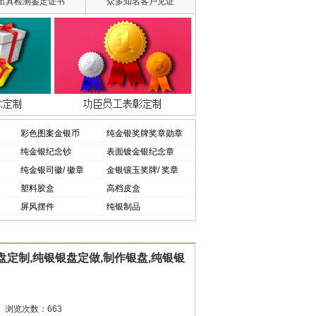
出具检测鉴定证书
众多知名客户见证
彩色图案金银币
纯金银奖牌奖章勋章
纯金银纪念钞
表面镀金银纪念章
纯金银司徽/ 徽章
金银镶玉奖牌/ 奖章
塑料胶盒
高档皮盒
屏风摆件
纯银制品
盘定制,纯银银盘定做,制作银盘,纯银银
 浏览次数：
663