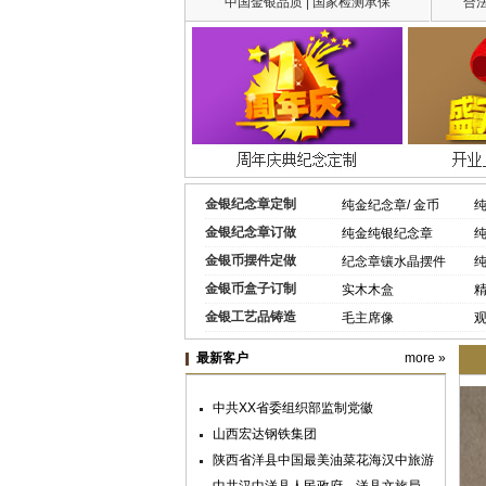
中国金银品质 | 国家检测承保
合
金银纪念章定制
纯金纪念章/ 金币
纯
金银纪念章订做
纯金纯银纪念章
纯
金银币摆件定做
纪念章镶水晶摆件
金银币盒子订制
实木木盒
金银工艺品铸造
毛主席像
最新客户
more »
中共XX省委组织部监制党徽
山西宏达钢铁集团
陕西省洋县中国最美油菜花海汉中旅游
文化节
中共汉中洋县人民政府、洋县文旅局