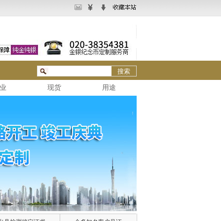
业
现货
用途