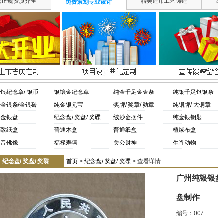
法正规资质齐全
精美造币工艺铸造
免费策划专业设计
银纪念章/ 银币
银镶金纪念章
纯金千足金金条
纯银千足银银条
金银条/金银砖
纯金银元宝
奖牌/ 奖章/ 勋章
纯铜牌/ 大铜章
纯金银盘
纪念盘/ 奖盘/ 奖碟
绒沙金摆件
纯金银钥匙
精致纸盒
普通木盒
普通纸盒
植绒布盒
观音佛像
福禄寿禧
关公财神
生肖动物
纪念盘/ 奖盘/ 奖碟
首页
>
纪念盘/ 奖盘/ 奖碟
> 查看详情
广州纯银银
盘制作
编号：007