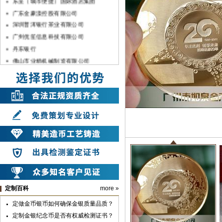
广东金豪漾控股有限公司
深圳普洱银行茶业有限公司
广州优笙信息科技有限公司
丹东银行
佛山市业精机械制造有限公司
兰州方大炭素新材料科技股份有限公司
上海暨轩生物医学科技有限公司
深圳宇宏集团
中国银行湛江分行
佛山市顺德农村商银行
中共汉滨区委
山东兆通科技有限公司
中共安康市委
中共汉滨区委组织部
山东长征教育科技有限公司
深圳市彬讯科技有限公司（土巴兔）
定制百科
more »
上海雪榕生物科技股份有限公司
定做金币银币如何确保金银质量品质？
广亚铝业集团
定制金银纪念币是否有权威检测证书？
广州市第七中学