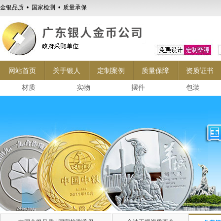
金银品质 • 国家检测 • 质量承保
网站首页
关于银人
定制案例
质量保障
资质证书
材质
实物
摆件
包装