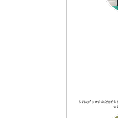
陕西杨氏宗亲联谊会清明祭
金