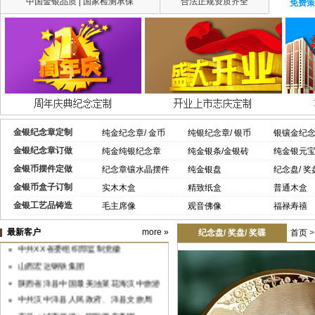
中国金银品质 | 国家检测承保
合法正规资质齐全
免费策
金银纪念章定制
纯金纪念章/ 金币
纯银纪念章/ 银币
银镶金纪
金银纪念章订做
纯金纯银纪念章
纯金银条/金银砖
纯金银元
金银币摆件定做
纪念章镶水晶摆件
纯金银盘
纪念盘/ 奖
金银币盒子订制
实木木盒
精致纸盒
普通木盒
金银工艺品铸造
毛主席像
观音佛像
福禄寿禧
最新客户
more »
纪念盘/ 奖盘/ 奖碟
首页
中共XX省委组织部监制党徽
山西宏达钢铁集团
陕西省洋县中国最美油菜花海汉中旅游
文化节
中共汉中洋县人民政府、洋县文旅局
东呈（城市便捷）国际酒店集团