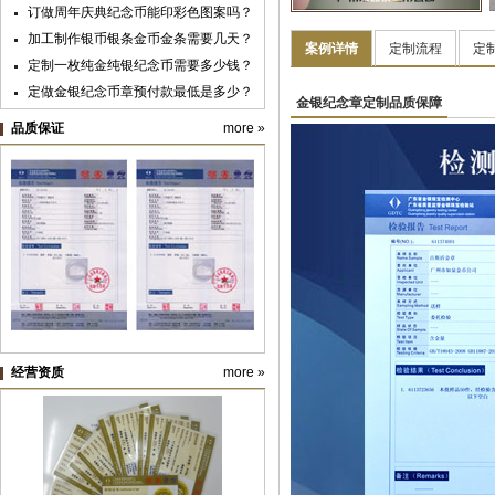
订做周年庆典纪念币能印彩色图案吗？
广州华夏职业学院
加工制作银币银条金币金条需要几天？
案例详情
定制流程
定
定制一枚纯金纯银纪念币需要多少钱？
定做金银纪念币章预付款最低是多少？
金银纪念章定制品质保障
黄金纯金首饰新国标明年实施，“千足
品质保证
more »
金”标准取消
纪念银币制作与纪念金币定制：明确使
用目的很重要
纪念币盒子的九大类价格及档次
纯金银纪念章定制材料价格预算
经营资质
more »